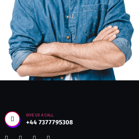
GIVE US A CALL
+44 7377795308